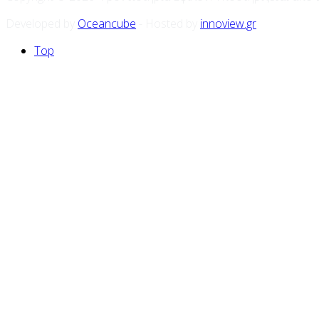
Developed by
Oceancube
- Hosted by
innoview.gr
Top