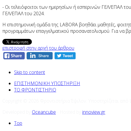
- Οι τελειόφοιτοι των ημερησίων ή εσπερινών ΓΕΛ/ΕΠΑΛ του
ΓΕΛ/ΕΠΑΛ του 2024.
Η επιστημονική ομάδα της LABORA βοηθάει μαθητές, φοιτητέ
προγραμμάτων επαγγελματικού προσανατολισμού. Για να βρ
επιστροφή στην αρχή του άρθρου
Skip to content
ΕΠΙΣΤΗΜΟΝΙΚΗ ΥΠΟΣΤΗΡΙΞΗ
ΤΟ ΦΡΟΝΤΙΣΤΗΡΙΟ
Copyright © 2026 Φροντιστήρια Έψιλον. Υποστηρίζεται από
Developed by
Oceancube
- Hosted by
innoview.gr
Top