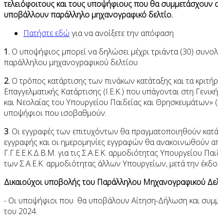
τελειόφοιτους και τους υποψήφιους που θα συμμετάσχουν στ
υποβάλλουν παράλληλο μηχανογραφικό δελτίο.
Πατήστε εδώ
για να ανοίξετε την απόφαση
1.
Ο υποψήφιος μπορεί να δηλώσει μέχρι τριάντα (30) συνολι
παράλληλου μηχανογραφικού δελτίου.
2.
Ο τρόπος κατάρτισης των πινάκων κατάταξης και τα κριτή
Επαγγελματικής Κατάρτισης (Ι.Ε.Κ.) που υπάγονται στη Γενικη
και Νεολαίας του Υπουργείου Παιδείας και Θρησκευμάτων» (Β
υποψήφιοι που ισοβαθμούν.
3
. Οι εγγραφές των επιτυχόντων θα πραγματοποιηθούν κατά 
εγγραφής και οι ημερομηνίες εγγραφών θα ανακοινωθούν απ
Γ.Γ.Ε.Ε.Κ.Δ.Β.Μ. για τις Σ.Α.Ε.Κ. αρμοδιότητας Υπουργείου Πα
των Σ.Α.Ε.Κ. αρμοδιότητας άλλων Υπουργείων, μετά την έκδο
Δικαιούχοι υποβολής του Παράλληλου Μηχανογραφικού Δελτί
- Οι υποψήφιοι που θα υποβάλουν Αίτηση-Δήλωση και συμμ
του 2024.