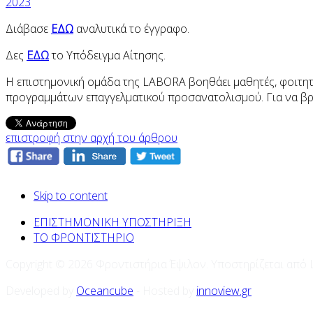
Διάβασε
ΕΔΩ
αναλυτικά το έγγραφο.
Δες
ΕΔΩ
το Υπόδειγμα Αίτησης.
Η επιστημονική ομάδα της LABORA βοηθάει μαθητές, φοιτητέ
προγραμμάτων επαγγελματικού προσανατολισμού. Για να βρ
επιστροφή στην αρχή του άρθρου
Skip to content
ΕΠΙΣΤΗΜΟΝΙΚΗ ΥΠΟΣΤΗΡΙΞΗ
ΤΟ ΦΡΟΝΤΙΣΤΗΡΙΟ
Copyright © 2026 Φροντιστήρια Έψιλον. Υποστηρίζεται από
Developed by
Oceancube
- Hosted by
innoview.gr