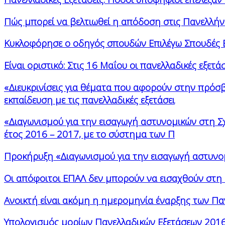
Πώς μπορεί να βελτιωθεί η απόδοση στις Πανελλήν
Κυκλοφόρησε ο οδηγός σπουδών Επιλέγω Σπουδές Ε
Είναι οριστικό: Στις 16 Μαΐου οι πανελλαδικές εξετάσ
«Διευκρινίσεις για θέματα που αφορούν στην πρόσ
εκπαίδευση με τις πανελλαδικές εξετάσει
«Διαγωνισμού για την εισαγωγή αστυνομικών στη Σ
έτος 2016 – 2017, με το σύστημα των Π
Προκήρυξη «Διαγωνισμού για την εισαγωγή αστυνομ
Οι απόφοιτοι ΕΠΑΛ δεν μπορούν να εισαχθούν στ
Ανοικτή είναι ακόμη η ημερομηνία έναρξης των Πα
Υπολογισμός μορίων Πανελλαδικών Εξετάσεων 201