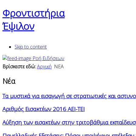
Φροντιστήρια
Έψιλον
Skip to content
Ροή Ειδήσεων
Βρίσκεστε εδώ:
Αρχική
ΝΕΑ
Νέα
Τα μυστικά για εισαγωγή σε στρατιωτικές και αστυν
Αριθμός Εισακτέων 2016 ΑΕΙ-ΤΕΙ
Αύξηση των εισακτέων στην τριτοβάθμια εκπαίδευσ
Πανελλαδικές Εξετάσεις: Πόσοι υποψήφιοι επέλεξαν