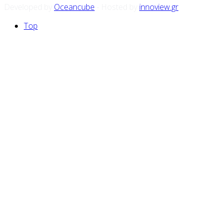
Developed by
Oceancube
- Hosted by
innoview.gr
Top